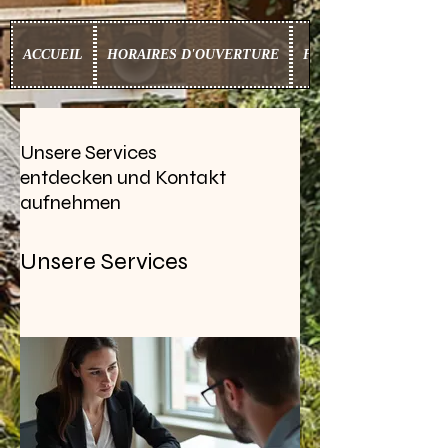
ACCUEIL
HORAIRES D'OUVERTURE
FOOD BOX
Unsere Services
entdecken und Kontakt
aufnehmen
Unsere Services