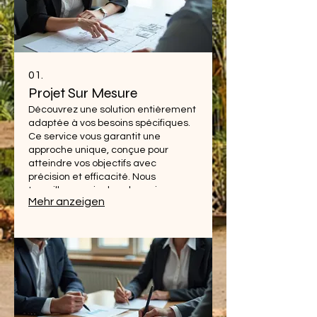
01.
Projet Sur Mesure
Découvrez une solution entièrement
adaptée à vos besoins spécifiques.
Ce service vous garantit une
approche unique, conçue pour
atteindre vos objectifs avec
précision et efficacité. Nous
travaillons main dans la main avec
Mehr anzeigen
vous pour matérialiser votre vision.