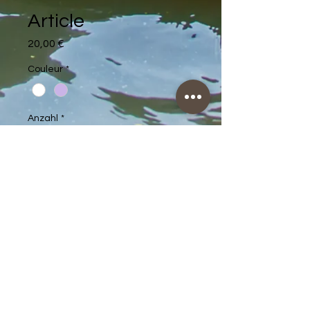
Article
Preis
20,00 €
Couleur
*
Anzahl
*
In den Warenkorb
Description d'article. Saisissez ici 
les caractéristiques de l'article : 
taille, matière et autres 
informations utiles.