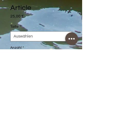
Article
Preis
25,00 €
Taille
*
Anzahl
*
In den Warenkorb
Description d'article. Saisissez ici 
les caractéristiques de l'article : 
taille, matière et autres 
informations utiles.