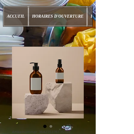
ACCUEIL
HORAIRES D'OUVERTURE
FOOD BOX
Artikelnummer: 364215376135199