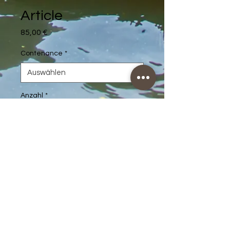
Article
Preis
85,00 €
Contenance
*
Anzahl
*
In den Warenkorb
Description d'article. Saisissez ici 
les caractéristiques de l'article : 
taille, matière et autres 
informations utiles.