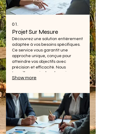
01.
Projet Sur Mesure
Découvrez une solution entièrement
adaptée à vos besoins spécifiques.
Ce service vous garantit une
approche unique, conçue pour
atteindre vos objectifs avec
précision et efficacité. Nous
travaillons main dans la main avec
Show more
vous pour matérialiser votre vision.