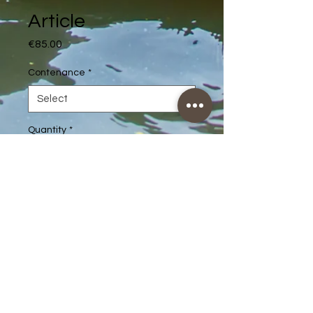
Article
Price
€85.00
Contenance
*
Quantity
*
Add to Cart
Description d'article. Saisissez ici 
les caractéristiques de l'article : 
taille, matière et autres 
informations utiles.