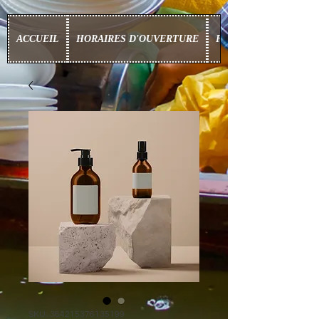
ACCUEIL
HORAIRES D'OUVERTURE
FOOD BOX
SKU: 364215376135199