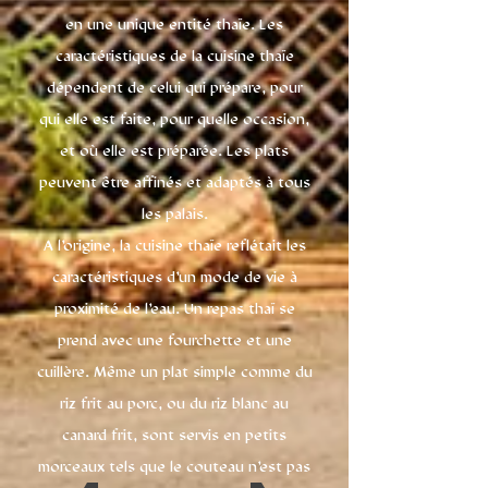
en une unique entité thaïe. Les
caractéristiques de la cuisine thaïe
dépendent de celui qui prépare, pour
qui elle est faite, pour quelle occasion,
et où elle est préparée. Les plats
peuvent être affinés et adaptés à tous
les palais.
A l'origine, la cuisine thaïe reflétait les
caractéristiques d'un mode de vie à
proximité de l'eau. Un repas thaï se
prend avec une fourchette et une
cuillère. Même un plat simple comme du
riz frit au porc, ou du riz blanc au
canard frit, sont servis en petits
morceaux tels que le couteau n'est pas