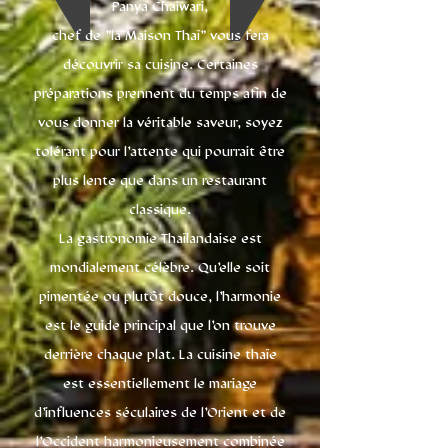
Panya Chaiwari,
chef de "la Maison Thaï" vous fera
découvrir sa cuisine. Certaines
préparations prennent du temps afin de
vous donner la véritable saveur, soyez
tolérant pour l’attente qui pourrait être
plus lente que dans un restaurant
classique.
La gastronomie Thaïlandaise est
mondialement célèbre. Qu'elle soit
pimentée ou plutôt douce, l'harmonie
est le guide principal que l'on trouve
derrière chaque plat. La cuisine thaïe
est essentiellement le mariage
d'influences séculaires de l'Orient et de
l'Occident harmonieusement combinée