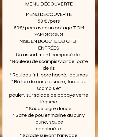
MENU DÉCOUVERTE
MENU DECOUVERTE
50 € /pers
60€/ pers avec un potage TOM
YAM GOONG
MISE EN BOUCHE DU CHEF
ENTRÉES
Un assortiment composé de :
* Rouleau de scampis/viande, pate
de riz
* Rouleau frit, porc haché, légumes
* Bâton de cane à sucre, farce de
scampis et
poulet, sur salade de papaye verte
légume
* Sauce aigre douce
* Saté de poulet mariné au curry
jaune, sauce
cacahuète.
* Salade suivant l’arrivage