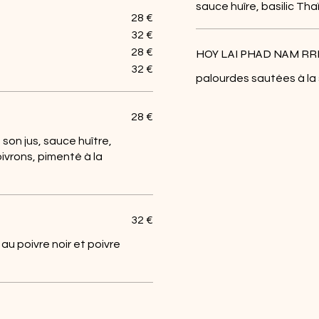
sauce huîre, basilic Tha
28 €
32 €
28 €
HOY LAI PHAD NAM RR
32 €
palourdes sautées à la s
28 €
son jus, sauce huître,
oivrons, pimenté à la
32 €
u poivre noir et poivre