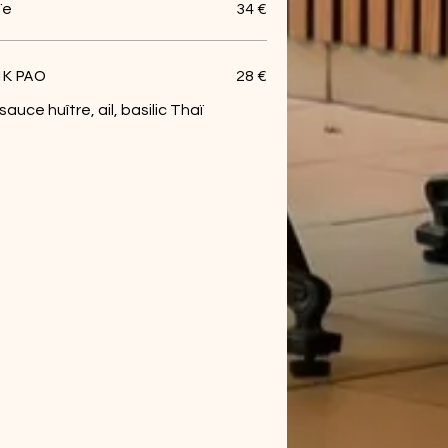
ïe
34 €
IK PAO
28 €
auce huître, ail, basilic Thaï