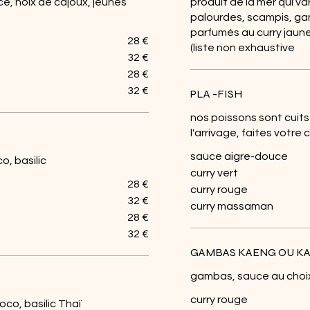
, noix de cajoux, jeunes
produit de la mer qui var
palourdes, scampis, ga
parfumés au curry jaun
28 €
(liste non exhaustive
32 €
28 €
32 €
PLA -FISH
nos poissons sont cuits 
l'arrivage, faites votre 
sauce aigre-douce
o, basilic
curry vert
28 €
curry rouge
32 €
curry massaman
28 €
32 €
GAMBAS KAENG OU K
gambas, sauce au choi
curry rouge
oco, basilic Thaï