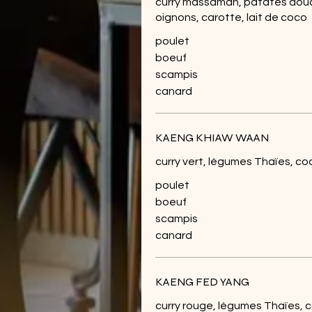
curry massaman, patates douce
oignons, carotte, lait de coco
poulet
boeuf
scampis
canard
KAENG KHIAW WAAN
curry vert, légumes Thaïes, coc
poulet
boeuf
scampis
canard
KAENG FED YANG
curry rouge, légumes Thaïes, c