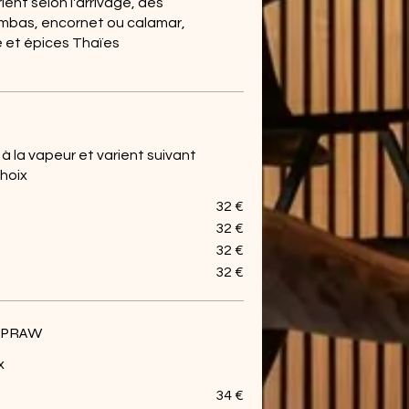
ient selon l'arrivage, des
mbas, encornet ou calamar,
e et épices Thaïes
à la vapeur et varient suivant
choix
32 €
32 €
32 €
32 €
APRAW
x
34 €