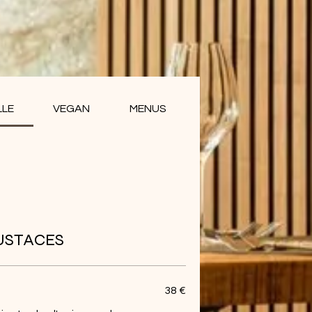
LLE
VEGAN
MENUS
USTACES
38 €