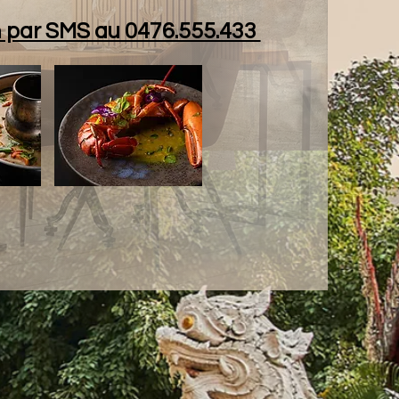
n par SMS au 0476.555.433