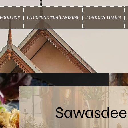
FOOD BOX
LA CUISINE THAÏLANDAISE
FONDUES THAÏES
Sawasdee 