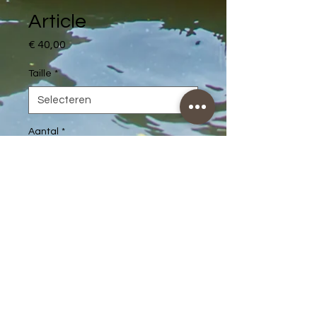
Article
Prijs
€ 40,00
Taille
*
Aantal
*
In winkelwagen
Description d'article. Saisissez ici 
les caractéristiques de l'article : 
taille, matière et autres 
informations utiles.