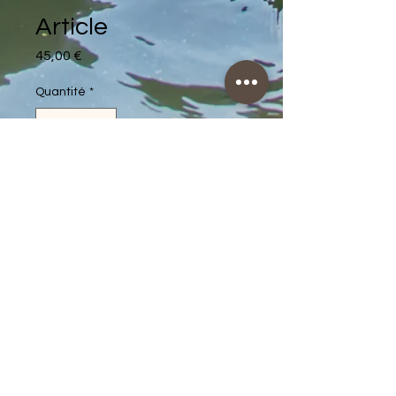
Article
Prix
45,00 €
Quantité
*
Ajouter au panier
Description d'article. Saisissez ici 
les caractéristiques de l'article : 
taille, matière et autres 
informations utiles.
DÉTAILS D'ARTICLE
Détails d'article. Saisissez ici les